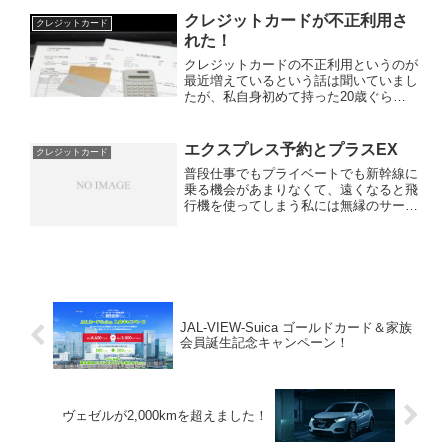
ていませんでしたがこれは意外とオイシ
クレジットカードが不正利用さ
クレジットカード
イんです。私も博多を往復し...
れた！
クレジットカードの不正利用というのが
最近増えているという話は聞いていまし
たが、私自身初めて持った20歳ぐらい
から1度も不正利用はなくて、今回初め
ての経験をしました。先月11月に仕事
のために新幹線に乗っていたところ、ス
エクスプレス予約とプラスEX
クレジットカード
マホに1通のSMSが届き...
普段仕事でもプライベートでも新幹線に
乗る機会があまりなくて、遠くなると飛
行機を使ってしまう私には無縁のサービ
スだと思っていましたが、ひょんなこと
から新幹線に乗る機会がありましたので
ちょっと考えてみようと思います。普通
に新幹線に乗るよりお得に...
JAL-VIEW-Suica ゴールドカード＆家族
会員誕生記念キャンペーン！
ヴェゼルが2,000kmを超えました！