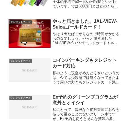
全体の平均で50〜60万円程度といわれ
ています。では300万円とはどのくらい
の感覚でしょうか。月に換算するとおよ
そ25万円。家賃・光熱費・通信費・食
費・旅行費などをすべてカードに集約す
やっと届きました、JAL-VIEW-
クレジットカード
れば、共働き世帯や可...
Suicaゴールドカード！
やはり出たばっかりなので時間がかかる
ものなでしょう、やっと届きました
JAL-VIEW-Suicaゴールドカード！本当
は、今のDC-Masterの年会費請求のタイ
ミングまで待つ予定でしたが、カードを
減らしたいので申し込みました。これが
コインパーキングもクレジット
発行され...
クレジットカード
カード対応
私のように現金がめんどくさいというの
は、今では少数派では無くなってきたよ
うで周りの方々もクレジットカード派が
増えてきたように思います。全盛期と比
べ約半分になってしまったポイントでも
この増税・値上げ時代には現金よりお得
Ex予約のグリーンプログラムが
クレジットカード
だということが浸透してき...
意外とオイシイ
私にとって、普段なら絶対普通にお金を
払って乗ることのないグリーン車です
が、Ex予約を使うとそんな贅沢の象徴
であるグリーン車にポイントで乗れてし
まうんです。入会当初は、あまり気にし