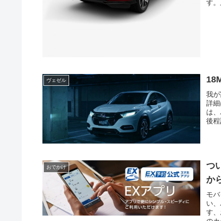
す。
18
ヴェゼル
我が
詳細
は、
後程
つ
おでかけ
か
モバ
い、
す、