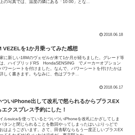
上の写真では、温度の隣にある「10:00」とな...
2018.06.18
M VEZELを1か月乗ってみた感想
家に新しい18Mのヴェゼルが来て1か月が経ちました。グレード等
は、ハイブリッドRS HondaSENSING でメーカーオプション
パワーシートを付けました。なんで、パワーシートを付けたかは
詳しく書きます。ちなみに、色はプラチ...
2018.06.17
いついiPhone出して改札で怒られるからプラスEX
らエクスプレス予約にした！
イルsuicaを使っているとついついiPhoneを改札にかざしてしま
バタンと閉じられることを数回やってしまったはいぶりっどで
おはようございます。さて、田舎駅ならもう一度正しいプラスEX