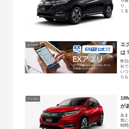
ろ値
り、
くる
エ
おでかけ
は
昨日
社で
いつ
らも
1
ヴェゼル
が
あま
気に
時間