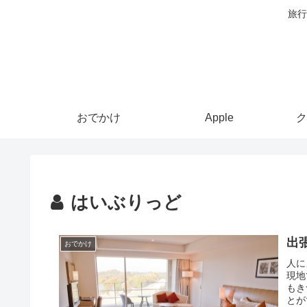
旅行
おでかけ
Apple
ク
はいぶりっど
出
おでかけ
人に
現地
もき
とが