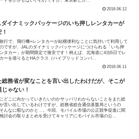
ードをかざせばいいわけですが、東京駅とか...
2018.06.12
ALダイナミックパッケージのいち押しレンタカーが
安！
旅行で、飛行機+レンタカーが結構便利なことに気付いて利用して
のですが、JALのダイナミックパッケージにつけられる「いち押
ンタカー」が期間限定で激安です！例えば、北海道に4泊5日でレ
カーを借りるとHAクラス（ハイブリッドコンパ...
2018.06.11
た総務省が変なことを言い出したわけだが、そこが
題じゃない！
にどこに向かっていきたいのかサッパリわからないことをまた総
が言い出しているわけですが、総務省総合通信基盤局というの
そんなに暇なのかと…。今回、モバイル市場の公正競争促進に関
検討会の取りまとめを受けてキャリアにモバイル市場の公...