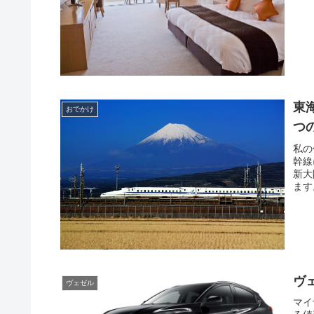
東
おでかけ
つ
私の
幹線
新大
ます
ヴ
ヴェゼル
マイ