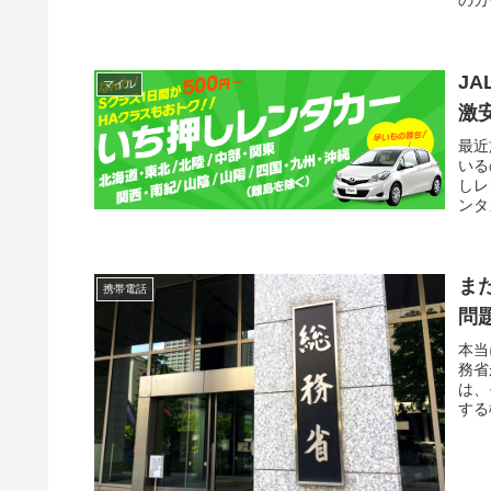
のカ
J
マイル
激
最近
いる
しレ
ンタ
ま
携帯電話
問
本当
務省
は、
する