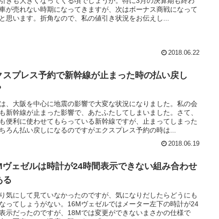
引きも大きくなってくる頃でしょうか。特に3月の決算期も終わ
車が売れない時期になってきますが、次はボーナス商戦になって
と思います。折角なので、私の値引き状況をお伝えし...
2018.06.22
クスプレス予約で新幹線が止まった時の払い戻し
？
は、大阪を中心に地震の影響で大変な状況になりました。私の会
も新幹線が止まった影響で、あたふたしてしまいました。さて、
も便利に使わせてもらっている新幹線ですが、止まってしまった
ちろん払い戻しになるのですがエクスプレス予約の時は...
2018.06.19
8Mヴェゼルは時計が24時間表示できない組み合わせ
ある
り気にして見ていなかったのですが、気になりだしたらどうにも
なってしょうがない。16Mヴェゼルではメーター左下の時計が24
表示だったのですが、18Mでは変更ができないまさかの仕様で