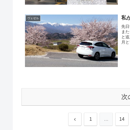
私
ヴェゼル
先日
また
と追
月と
次
前
1
…
14