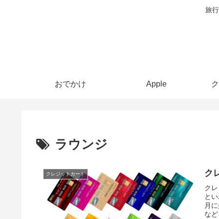
旅行
おでかけ
Apple
ク
ラウンジ
ク
クレジットカード
クレ
とい
月に
など