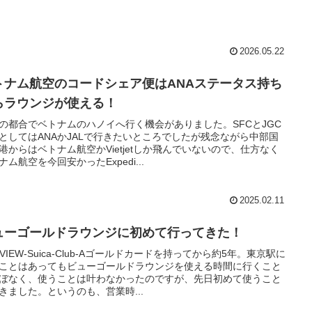
2026.05.22
トナム航空のコードシェア便はANAステータス持ち
らラウンジが使える！
の都合でベトナムのハノイへ行く機会がありました。SFCとJGC
としてはANAかJALで行きたいところでしたが残念ながら中部国
港からはベトナム航空かVietjetしか飛んでいないので、仕方なく
ナム航空を今回安かったExpedi...
2025.02.11
ューゴールドラウンジに初めて行ってきた！
L-VIEW-Suica-Club-Aゴールドカードを持ってから約5年。東京駅に
ことはあってもビューゴールドラウンジを使える時間に行くこと
ぼなく、使うことは叶わなかったのですが、先日初めて使うこと
きました。というのも、営業時...