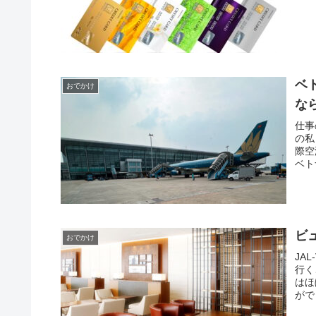
ベ
おでかけ
な
仕事
の私
際空
ベト
ビ
おでかけ
JA
行く
はほ
がで