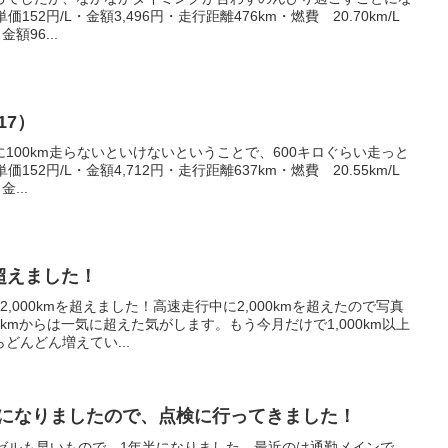
価152円/L・金額3,496円・走行距離476km・燃費 20.70km/L
額96...
17）
100km走らないといけないということで、600キロぐらい走っと
価152円/L・金額4,712円・走行距離637km・燃費 20.55km/L
...
を超えました！
,000kmを超えました！高速走行中に2,000kmを超えたので写真
0kmからは一気に超えた気がします。もう今月だけで1,000km以上
どんどん増えてい...
年半になりましたので、点検に行ってきました！
ェゼルも早いもので、1年半になりました。最近のは通勤メインで、