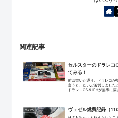
はいぶりっ
関連記事
セルスターのドラレコC
ヴェゼル
てみる！
前回書いた通り、ドラレコが
言うと、だいぶ苦労しました
ドラレコCS-91FHが無事に
ヴェゼル燃費記録（11/
ヴェゼル
秋のお出かけと行きたいとこ