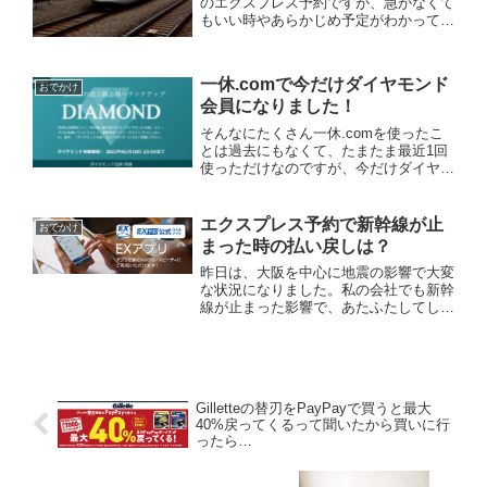
のエクスプレス予約ですが、急がなくて
もいい時やあらかじめ予定がわかってい
る時は、こだまのグリーン車がお得に乗
れます！エクスプレス予約には、「EX
こだまグリーン早特」というものがあっ
一休.comで今だけダイヤモンド
て、乗車日の3日前までに...
おでかけ
会員になりました！
そんなにたくさん一休.comを使ったこ
とは過去にもなくて、たまたま最近1回
使っただけなのですが、今だけダイヤモ
ンド会員になってました。過去には、一
休.comさんからプラチナ体験キャンペ
ーンのご案内なんていうのもいただいて
エクスプレス予約で新幹線が止
おでかけ
いましたがもう4年ぐ...
まった時の払い戻しは？
昨日は、大阪を中心に地震の影響で大変
な状況になりました。私の会社でも新幹
線が止まった影響で、あたふたしてしま
いました。さて、いつも便利に使わせて
もらっている新幹線ですが、止まってし
まったらもちろん払い戻しになるのです
がエクスプレス予約の時は...
Gilletteの替刃をPayPayで買うと最大
40%戻ってくるって聞いたから買いに行
ったら…