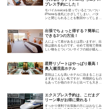
プレス予約にした！
モバイルsuicaを使っているとついつい
iPhoneを改札にかざしてしまい、バタ
ンと閉じられることを数回やってしまっ
たはいぶりっどです、おはようございま
す。さて、田舎駅ならもう一度正しいプ
ラスEXのカードをかざせばいいわけで
出張でちょっと得する？簡単に
おでかけ
すが、東京駅とか...
できる3つの方法！
人によって差があるとは思いますが、出
張は疲れるものです。せめて現地で美味
しい物をとついついサイフの紐が緩んで
しまいがちで、懐もきつくなってきま
す。そんな中で、少しでも出張経費を浮
かせることができればと思い、簡単にで
星野リゾートはやっぱり最高！
きそうなものを書いてみよう...
おでかけ
奥入瀬渓流ホテル
普段はこんな高いホテルに泊まることは
まずありえない私ですが、時期的なもの
もあってか他のホテルと比べても大きく
変わらなかったのでそれならという事で
チョイスしました。通常のホテル予約で
あれば1泊2食付で土日だと40,000円オ
エクスプレス予約は、こだまグ
おでかけ
ーバーは当たり前で...
リーン車がお得に乗れる！
すっかり便利で出張族の方にはおなじみ