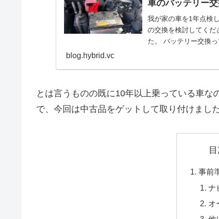
車のバッテリー交
我が家の車を1年点検
の交換を検討してくだ
た。 バッテリー交換
かったからネットで
blog.hybrid.vc
とは言うものの既に10年以上乗っている車な
で、今回は中古品をゲットして取り付けまし
目
事前
ナ
オ