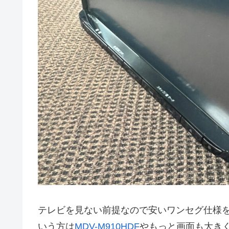
テレビを見ない前提なので安いワンセグ仕様
いう方は
MDV-M910HDF
やもっと画面も大き