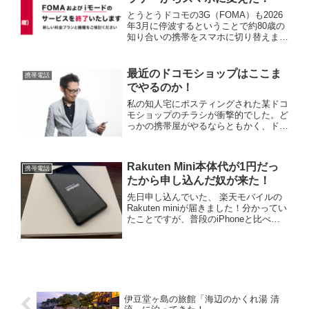
とうとうドコモの3G（FOMA）も2026
年3月に停波するということで約80歳の
知り合いの携帯をスマホに切り替えまし
た。高齢者なのでiモードすら契約して
いない状況のいつ買ったか記憶にないぐ
らいの古いガラケーで、調べると約10
最近のドコモショップはここま
携帯電話
年ほど使っており...
でやるのか！
私の知人宅にポスティングされた某ドコ
モショップのチラシが衝撃的でした。ど
っかの携帯屋がやるならともかく、ドコ
モショップでこんなことまでやるの
か…。店舗のみならず出張相談までして
くれるそうで、要は、ドコモに乗り換え
Rakuten Mini本体代が1円だっ
てもらうために行くってことで...
携帯電話
たから申し込んだ奴が来た！
先日申し込んでいた、 楽天モバイルの
Rakuten miniが届きました！分かってい
たことですが、普段のiPhoneと比べて
想像以上に小さかったです…。今回私
は、新規で申し込みましたのでそんなに
複雑なことはありませんでしたが、楽天
アプリを更...
伊豆堂ヶ島の旅館「海辺のかくれ湯 清