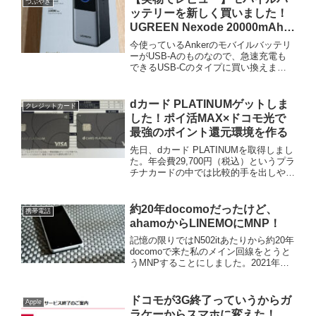
つぶやき
ッテリーを新しく買いました！
UGREEN Nexode 20000mAh
130W
今使っているAnkerのモバイルバッテリ
ーがUSB-Aのものなので、急速充電も
できるUSB-Cのタイプに買い換えまし
た。モバイルバッテリーって、「スマホ
を数回充電できればOK」と思っていま
せんか？私もそう思っていた一人でし
dカード PLATINUMゲットしま
クレジットカード
た。でも今は違いま...
した！ポイ活MAX×ドコモ光で
最強のポイント還元環境を作る
先日、dカード PLATINUMを取得しまし
た。年会費29,700円（税込）というプラ
チナカードの中では比較的手を出しやす
い価格帯ながら、ドコモユーザーにとっ
てはこれ以上ないほどの還元力を持つカ
ードです。私の場合、dカードゴールド
約20年docomoだったけど、
携帯電話
がVISA...
ahamoからLINEMOにMNP！
記憶の限りではN502itあたりから約20年
docomoで来た私のメイン回線をとうと
うMNPすることにしました。2021年か
らはahamoに切り替えていましたが、一
番の理由はデータ通信の繋がらなさ所謂
パケ詰まりのストレスが一番の要因で
ドコモが3G終了っていうからガ
Apple
す。ま...
ラケーからスマホに変えた！